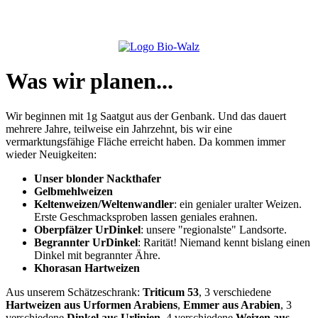
Was wir planen...
Wir beginnen mit 1g Saatgut aus der Genbank. Und das dauert
mehrere Jahre, teilweise ein Jahrzehnt, bis wir eine
vermarktungsfähige Fläche erreicht haben. Da kommen immer
wieder Neuigkeiten:
Unser blonder Nackthafer
Gelbmehlweizen
Keltenweizen/Weltenwandler
: ein genialer uralter Weizen.
Erste Geschmacksproben lassen geniales erahnen.
Oberpfälzer UrDinkel
: unsere "regionalste" Landsorte.
Begrannter UrDinkel
: Rarität! Niemand kennt bislang einen
Dinkel mit begrannter Ähre.
Khorasan Hartweizen
Aus unserem Schätzeschrank:
Triticum 53
, 3 verschiedene
Hartweizen aus Urformen Arabiens
,
Emmer aus Arabien
, 3
verschiedene
Dinkel aus Urlinien
, 4 verschiedene
Weizen aus